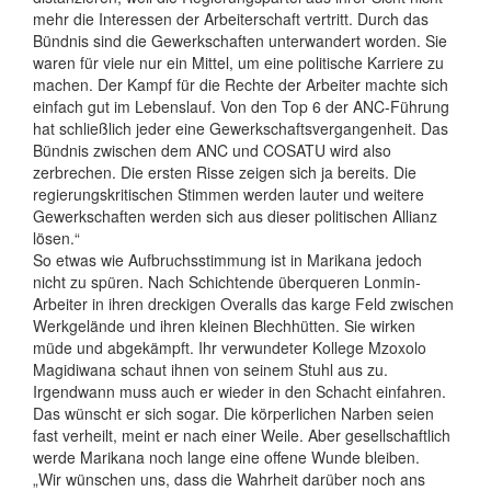
mehr die Interessen der Arbeiterschaft vertritt. Durch das
Bündnis sind die Gewerkschaften unterwandert worden. Sie
waren für viele nur ein Mittel, um eine politische Karriere zu
machen. Der Kampf für die Rechte der Arbeiter machte sich
einfach gut im Lebenslauf. Von den Top 6 der ANC-Führung
hat schließlich jeder eine Gewerkschaftsvergangenheit. Das
Bündnis zwischen dem ANC und COSATU wird also
zerbrechen. Die ersten Risse zeigen sich ja bereits. Die
regierungskritischen Stimmen werden lauter und weitere
Gewerkschaften werden sich aus dieser politischen Allianz
lösen.“
So etwas wie Aufbruchsstimmung ist in Marikana jedoch
nicht zu spüren. Nach Schichtende überqueren Lonmin-
Arbeiter in ihren dreckigen Overalls das karge Feld zwischen
Werkgelände und ihren kleinen Blechhütten. Sie wirken
müde und abgekämpft. Ihr verwundeter Kollege Mzoxolo
Magidiwana schaut ihnen von seinem Stuhl aus zu.
Irgendwann muss auch er wieder in den Schacht einfahren.
Das wünscht er sich sogar. Die körperlichen Narben seien
fast verheilt, meint er nach einer Weile. Aber gesellschaftlich
werde Marikana noch lange eine offene Wunde bleiben.
„Wir wünschen uns, dass die Wahrheit darüber noch ans