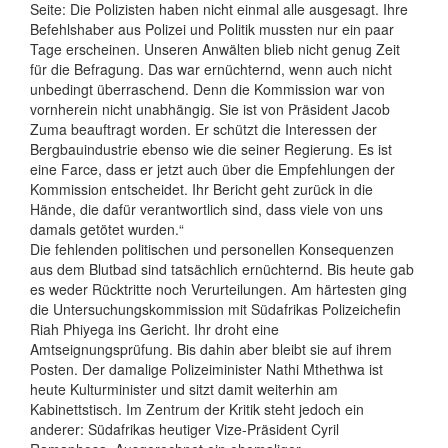
Seite: Die Polizisten haben nicht einmal alle ausgesagt. Ihre
Befehlshaber aus Polizei und Politik mussten nur ein paar
Tage erscheinen. Unseren Anwälten blieb nicht genug Zeit
für die Befragung. Das war ernüchternd, wenn auch nicht
unbedingt überraschend. Denn die Kommission war von
vornherein nicht unabhängig. Sie ist von Präsident Jacob
Zuma beauftragt worden. Er schützt die Interessen der
Bergbauindustrie ebenso wie die seiner Regierung. Es ist
eine Farce, dass er jetzt auch über die Empfehlungen der
Kommission entscheidet. Ihr Bericht geht zurück in die
Hände, die dafür verantwortlich sind, dass viele von uns
damals getötet wurden.“
Die fehlenden politischen und personellen Konsequenzen
aus dem Blutbad sind tatsächlich ernüchternd. Bis heute gab
es weder Rücktritte noch Verurteilungen. Am härtesten ging
die Untersuchungskommission mit Südafrikas Polizeichefin
Riah Phiyega ins Gericht. Ihr droht eine
Amtseignungsprüfung. Bis dahin aber bleibt sie auf ihrem
Posten. Der damalige Polizeiminister Nathi Mthethwa ist
heute Kulturminister und sitzt damit weiterhin am
Kabinettstisch. Im Zentrum der Kritik steht jedoch ein
anderer: Südafrikas heutiger Vize-Präsident Cyril