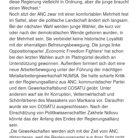
diese Regierung vielleicht in Ordnung, aber die junge braucht
einen Wechsel.“
Noch sitzt der ANC zwar mit einer komfortablen Mehrheit fest
im Sattel, aber die politische Landschaft ändert sich langsam.
Bei der nächsten Wahl werden junge Wähler, die kurz vor
oder nach der demokratischen Wende geboren wurden, in
der Mehrheit sein. Sie verbindet keine historische Loyalität
mit der ehemaligen Befreiungsbewegung. Die junge linke
Oppositionspartei „Economic Freedom Fighters“ hat schon
bei den letzten Wahlen auch im Platingürtel deutlich an
Unterstützung gewonnen. Außerdem formiert sich dort eine
neue Arbeiterbewegung unter der Führung der mächtigen
Metallarbeitergewerkschaft NUMSA. Sie hatte scharfe Kritik
an der Regierungsallianz aus ANC, kommunistischer Partei
und dem Gewerkschaftsbund COSATU geübt. Unter
anderem warf sie ihr Korruption, Vetternwirtschaft und
Schönfärberei des Massakers von Marikana vor. Daraufhin
wurde sie von COSATU ausgeschlossen. Nach der
Einschätzung von Politikwissenschaftler Zakhele Ndlovu
könnte das der Anfang des Endes der Regierungsallianz
sein.
„Die Gewerkschaften werden sich mit der Zeit vom ANC
distanzieren, weil die Regierungspartei aus ihrer Sicht nicht