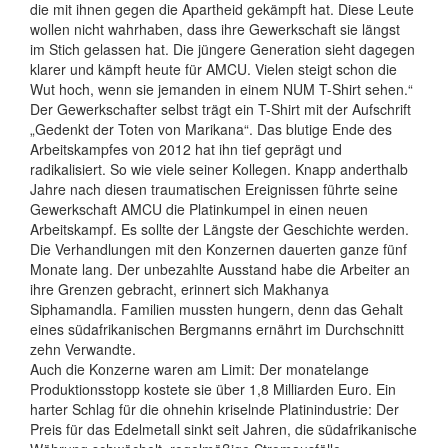
die mit ihnen gegen die Apartheid gekämpft hat. Diese Leute
wollen nicht wahrhaben, dass ihre Gewerkschaft sie längst
im Stich gelassen hat. Die jüngere Generation sieht dagegen
klarer und kämpft heute für AMCU. Vielen steigt schon die
Wut hoch, wenn sie jemanden in einem NUM T-Shirt sehen.“
Der Gewerkschafter selbst trägt ein T-Shirt mit der Aufschrift
„Gedenkt der Toten von Marikana“. Das blutige Ende des
Arbeitskampfes von 2012 hat ihn tief geprägt und
radikalisiert. So wie viele seiner Kollegen. Knapp anderthalb
Jahre nach diesen traumatischen Ereignissen führte seine
Gewerkschaft AMCU die Platinkumpel in einen neuen
Arbeitskampf. Es sollte der Längste der Geschichte werden.
Die Verhandlungen mit den Konzernen dauerten ganze fünf
Monate lang. Der unbezahlte Ausstand habe die Arbeiter an
ihre Grenzen gebracht, erinnert sich Makhanya
Siphamandla. Familien mussten hungern, denn das Gehalt
eines südafrikanischen Bergmanns ernährt im Durchschnitt
zehn Verwandte.
Auch die Konzerne waren am Limit: Der monatelange
Produktionsstopp kostete sie über 1,8 Milliarden Euro. Ein
harter Schlag für die ohnehin kriselnde Platinindustrie: Der
Preis für das Edelmetall sinkt seit Jahren, die südafrikanische