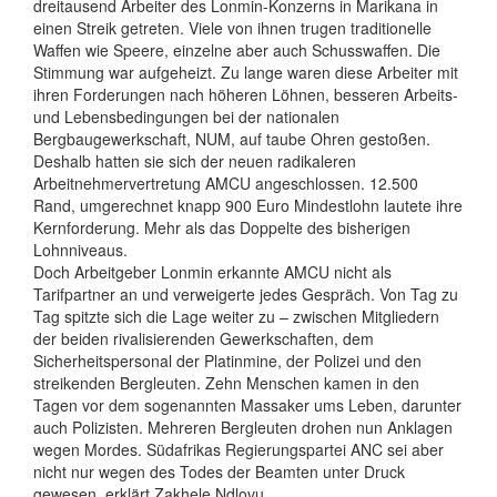
dreitausend Arbeiter des Lonmin-Konzerns in Marikana in
einen Streik getreten. Viele von ihnen trugen traditionelle
Waffen wie Speere, einzelne aber auch Schusswaffen. Die
Stimmung war aufgeheizt. Zu lange waren diese Arbeiter mit
ihren Forderungen nach höheren Löhnen, besseren Arbeits-
und Lebensbedingungen bei der nationalen
Bergbaugewerkschaft, NUM, auf taube Ohren gestoßen.
Deshalb hatten sie sich der neuen radikaleren
Arbeitnehmervertretung AMCU angeschlossen. 12.500
Rand, umgerechnet knapp 900 Euro Mindestlohn lautete ihre
Kernforderung. Mehr als das Doppelte des bisherigen
Lohnniveaus.
Doch Arbeitgeber Lonmin erkannte AMCU nicht als
Tarifpartner an und verweigerte jedes Gespräch. Von Tag zu
Tag spitzte sich die Lage weiter zu – zwischen Mitgliedern
der beiden rivalisierenden Gewerkschaften, dem
Sicherheitspersonal der Platinmine, der Polizei und den
streikenden Bergleuten. Zehn Menschen kamen in den
Tagen vor dem sogenannten Massaker ums Leben, darunter
auch Polizisten. Mehreren Bergleuten drohen nun Anklagen
wegen Mordes. Südafrikas Regierungspartei ANC sei aber
nicht nur wegen des Todes der Beamten unter Druck
gewesen, erklärt Zakhele Ndlovu.