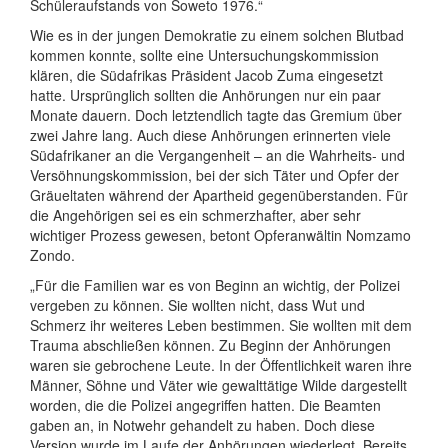
Schüleraufstands von Soweto 1976.“
Wie es in der jungen Demokratie zu einem solchen Blutbad
kommen konnte, sollte eine Untersuchungskommission
klären, die Südafrikas Präsident Jacob Zuma eingesetzt
hatte. Ursprünglich sollten die Anhörungen nur ein paar
Monate dauern. Doch letztendlich tagte das Gremium über
zwei Jahre lang. Auch diese Anhörungen erinnerten viele
Südafrikaner an die Vergangenheit – an die Wahrheits- und
Versöhnungskommission, bei der sich Täter und Opfer der
Gräueltaten während der Apartheid gegenüberstanden. Für
die Angehörigen sei es ein schmerzhafter, aber sehr
wichtiger Prozess gewesen, betont Opferanwältin Nomzamo
Zondo.
„Für die Familien war es von Beginn an wichtig, der Polizei
vergeben zu können. Sie wollten nicht, dass Wut und
Schmerz ihr weiteres Leben bestimmen. Sie wollten mit dem
Trauma abschließen können. Zu Beginn der Anhörungen
waren sie gebrochene Leute. In der Öffentlichkeit waren ihre
Männer, Söhne und Väter wie gewalttätige Wilde dargestellt
worden, die die Polizei angegriffen hatten. Die Beamten
gaben an, in Notwehr gehandelt zu haben. Doch diese
Version wurde im Laufe der Anhörungen wiederlegt. Bereits