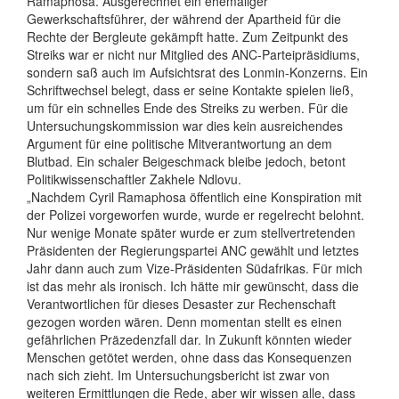
Ramaphosa. Ausgerechnet ein ehemaliger
Gewerkschaftsführer, der während der Apartheid für die
Rechte der Bergleute gekämpft hatte. Zum Zeitpunkt des
Streiks war er nicht nur Mitglied des ANC-Parteipräsidiums,
sondern saß auch im Aufsichtsrat des Lonmin-Konzerns. Ein
Schriftwechsel belegt, dass er seine Kontakte spielen ließ,
um für ein schnelles Ende des Streiks zu werben. Für die
Untersuchungskommission war dies kein ausreichendes
Argument für eine politische Mitverantwortung an dem
Blutbad. Ein schaler Beigeschmack bleibe jedoch, betont
Politikwissenschaftler Zakhele Ndlovu.
„Nachdem Cyril Ramaphosa öffentlich eine Konspiration mit
der Polizei vorgeworfen wurde, wurde er regelrecht belohnt.
Nur wenige Monate später wurde er zum stellvertretenden
Präsidenten der Regierungspartei ANC gewählt und letztes
Jahr dann auch zum Vize-Präsidenten Südafrikas. Für mich
ist das mehr als ironisch. Ich hätte mir gewünscht, dass die
Verantwortlichen für dieses Desaster zur Rechenschaft
gezogen worden wären. Denn momentan stellt es einen
gefährlichen Präzedenzfall dar. In Zukunft könnten wieder
Menschen getötet werden, ohne dass das Konsequenzen
nach sich zieht. Im Untersuchungsbericht ist zwar von
weiteren Ermittlungen die Rede, aber wir wissen alle, dass