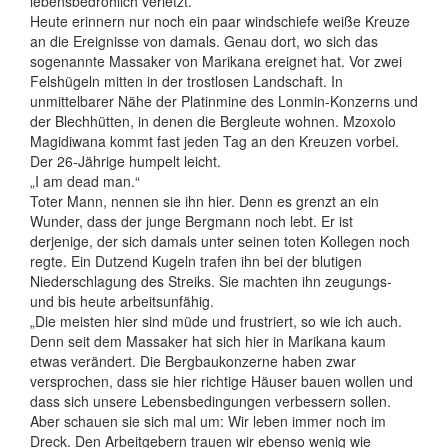
lebensbedrohlich verletzt.
Heute erinnern nur noch ein paar windschiefe weiße Kreuze
an die Ereignisse von damals. Genau dort, wo sich das
sogenannte Massaker von Marikana ereignet hat. Vor zwei
Felshügeln mitten in der trostlosen Landschaft. In
unmittelbarer Nähe der Platinmine des Lonmin-Konzerns und
der Blechhütten, in denen die Bergleute wohnen. Mzoxolo
Magidiwana kommt fast jeden Tag an den Kreuzen vorbei.
Der 26-Jährige humpelt leicht.
„I am dead man.“
Toter Mann, nennen sie ihn hier. Denn es grenzt an ein
Wunder, dass der junge Bergmann noch lebt. Er ist
derjenige, der sich damals unter seinen toten Kollegen noch
regte. Ein Dutzend Kugeln trafen ihn bei der blutigen
Niederschlagung des Streiks. Sie machten ihn zeugungs-
und bis heute arbeitsunfähig.
„Die meisten hier sind müde und frustriert, so wie ich auch.
Denn seit dem Massaker hat sich hier in Marikana kaum
etwas verändert. Die Bergbaukonzerne haben zwar
versprochen, dass sie hier richtige Häuser bauen wollen und
dass sich unsere Lebensbedingungen verbessern sollen.
Aber schauen sie sich mal um: Wir leben immer noch im
Dreck. Den Arbeitgebern trauen wir ebenso wenig wie