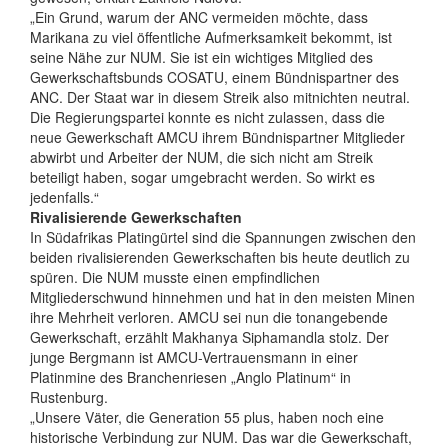
„Ein Grund, warum der ANC vermeiden möchte, dass
Marikana zu viel öffentliche Aufmerksamkeit bekommt, ist
seine Nähe zur NUM. Sie ist ein wichtiges Mitglied des
Gewerkschaftsbunds COSATU, einem Bündnispartner des
ANC. Der Staat war in diesem Streik also mitnichten neutral.
Die Regierungspartei konnte es nicht zulassen, dass die
neue Gewerkschaft AMCU ihrem Bündnispartner Mitglieder
abwirbt und Arbeiter der NUM, die sich nicht am Streik
beteiligt haben, sogar umgebracht werden. So wirkt es
jedenfalls.“
Rivalisierende Gewerkschaften
In Südafrikas Platingürtel sind die Spannungen zwischen den
beiden rivalisierenden Gewerkschaften bis heute deutlich zu
spüren. Die NUM musste einen empfindlichen
Mitgliederschwund hinnehmen und hat in den meisten Minen
ihre Mehrheit verloren. AMCU sei nun die tonangebende
Gewerkschaft, erzählt Makhanya Siphamandla stolz. Der
junge Bergmann ist AMCU-Vertrauensmann in einer
Platinmine des Branchenriesen „Anglo Platinum“ in
Rustenburg.
„Unsere Väter, die Generation 55 plus, haben noch eine
historische Verbindung zur NUM. Das war die Gewerkschaft,