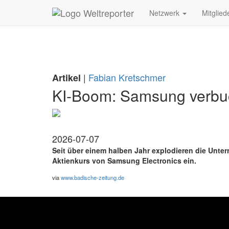
Zum Inhalt springen
Netzwerk
Mitglied
|
Fabian Kretschmer
Artikel
KI-Boom: Samsung verbuc
2026-07-07
Seit über einem halben Jahr explodieren die Unt
Aktienkurs von Samsung Electronics ein.
via
www.badische-zeitung.de