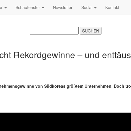
er
Schaufenster
Newsletter
Social
Kontakt
ht Rekordgewinne – und enttäusc
ernehmensgewinne von Südkoreas größtem Unternehmen. Doch trotz