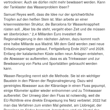
vertrocknen: Auch sie dürfen nicht mehr bewässert werden. Kann
der Tanklaster das Wasserproblem lösen?
Samuel Reyes weiß, dass die Idee nur der sprichwörtliche
Tropfen auf den heißen Stein ist. Man arbeite an einer
krisenresistenten Struktur, die Barcelona für Wasserknappheit
rüsten soll. „Aber bis die steht, vergeht eben Zeit und die müssen
wir überbrücken.“ 2,4 Milliarden Euro investiert die
Regionalregierung in den nächsten Jahren, dazu kommt noch
eine halbe Milliarde aus Madrid. Mit dem Geld werden zwei neue
Entsalzungsanlagen gebaut, Fertigstellung Ende 2027 und 2028.
Entlang der katalanischen Küste sollen neun Anlagen entstehen,
die Abwasser so aufbereiten, dass es als Trinkwasser und zur
Bewässerung von Parks und Sportstätten gebraucht werden
kann.
Wasser-Recycling nennt sich die Methode. Sie ist ein wichtiger
Baustein in den Plänen der Regionalregierung. Dazu wird
gereinigtes Abwasser aus der Kläranlage in einen Fluss gepumpt,
einige Kilometer später wieder entnommen und zu Trinkwasser
aufbereitet. Der Umweg über den Fluss ist notwendig, weil die
EU-Richtlinie eine direkte Einspeisung ins Netz verbietet. 2022 hat
man das Verfahren zum ersten Mal getestet, am Llobregat, der