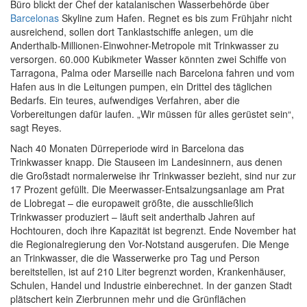
Büro blickt der Chef der katalanischen Wasserbehörde über
Barcelonas
Skyline zum Hafen. Regnet es bis zum Frühjahr nicht
ausreichend, sollen dort Tanklastschiffe anlegen, um die
Anderthalb-Millionen-Einwohner-Metropole mit Trinkwasser zu
versorgen. 60.000 Kubikmeter Wasser könnten zwei Schiffe von
Tarragona, Palma oder Marseille nach Barcelona fahren und vom
Hafen aus in die Leitungen pumpen, ein Drittel des täglichen
Bedarfs. Ein teures, aufwendiges Verfahren, aber die
Vorbereitungen dafür laufen. „Wir müssen für alles gerüstet sein“,
sagt Reyes.
Nach 40 Monaten Dürreperiode wird in Barcelona das
Trinkwasser knapp. Die Stauseen im Landesinnern, aus denen
die Großstadt normalerweise ihr Trinkwasser bezieht, sind nur zur
17 Prozent gefüllt. Die Meerwasser-Entsalzungsanlage am Prat
de Llobregat – die europaweit größte, die ausschließlich
Trinkwasser produziert – läuft seit anderthalb Jahren auf
Hochtouren, doch ihre Kapazität ist begrenzt. Ende November hat
die Regionalregierung den Vor-Notstand ausgerufen. Die Menge
an Trinkwasser, die die Wasserwerke pro Tag und Person
bereitstellen, ist auf 210 Liter begrenzt worden, Krankenhäuser,
Schulen, Handel und Industrie einberechnet. In der ganzen Stadt
plätschert kein Zierbrunnen mehr und die Grünflächen