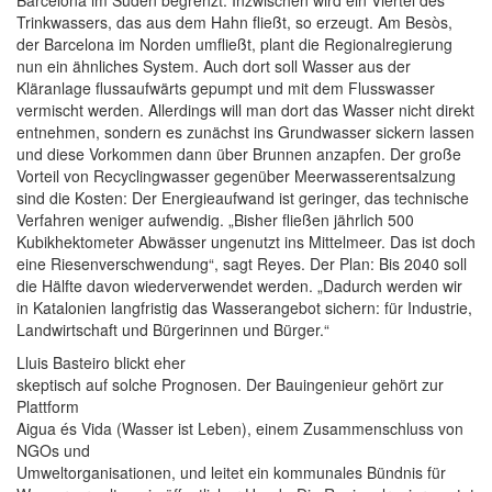
Barcelona im Süden begrenzt. Inzwischen wird ein Viertel des
Trinkwassers, das aus dem Hahn fließt, so erzeugt. Am Besòs,
der Barcelona im Norden umfließt, plant die Regionalregierung
nun ein ähnliches System. Auch dort soll Wasser aus der
Kläranlage flussaufwärts gepumpt und mit dem Flusswasser
vermischt werden. Allerdings will man dort das Wasser nicht direkt
entnehmen, sondern es zunächst ins Grundwasser sickern lassen
und diese Vorkommen dann über Brunnen anzapfen. Der große
Vorteil von Recyclingwasser gegenüber Meerwasserentsalzung
sind die Kosten: Der Energieaufwand ist geringer, das technische
Verfahren weniger aufwendig. „Bisher fließen jährlich 500
Kubikhektometer Abwässer ungenutzt ins Mittelmeer. Das ist doch
eine Riesenverschwendung“, sagt Reyes. Der Plan: Bis 2040 soll
die Hälfte davon wiederverwendet werden. „Dadurch werden wir
in Katalonien langfristig das Wasserangebot sichern: für Industrie,
Landwirtschaft und Bürgerinnen und Bürger.“
Lluis Basteiro blickt eher
skeptisch auf solche Prognosen. Der Bauingenieur gehört zur
Plattform
Aigua és Vida (Wasser ist Leben), einem Zusammenschluss von
NGOs und
Umweltorganisationen, und leitet ein kommunales Bündnis für