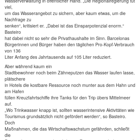
Wasserverwaltung in öffentlicher Hand. „Die Regionalregierung tut
viel,
um das Wasserangebot zu sichern, aber kaum etwas, um die
Nachfrage zu
senken“, kritisiert er. „Dabei ist das Einsparpotenzial enorm.“
Basteiro
hat dabei nicht so sehr die Privathaushalte im Sinn. Barcelonas
Bürgerinnen und Bürger haben den täglichen Pro-Kopf-Verbrauch
von 136
Liter Anfang des Jahrtausends auf 105 Liter reduziert.
Aber während kaum ein
Stadtbewohner noch beim Zähneputzen das Wasser laufen lasse,
plätschere
in Hotels die kostbare Ressource noch munter aus dem Hahn und
am Hafen
füllen Kreuzfahrtschiffe ihre Tanks für den Trip übers Mittelmeer
auf.
„Wo Trinkwasser knapp ist, sollten wasserintensive Aktivitäten wie
Tourismus grundsätzlich nicht gefördert werden“, so Basteiro.
Doch
Maßnahmen, die das Wirtschaftswachstum gefährden, schließt
die