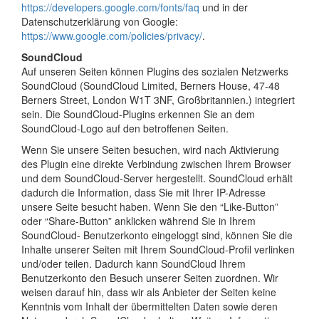
https://developers.google.com/fonts/faq
und in der
Datenschutzerklärung von Google:
https://www.google.com/policies/privacy/
.
SoundCloud
Auf unseren Seiten können Plugins des sozialen Netzwerks
SoundCloud (SoundCloud Limited, Berners House, 47-48
Berners Street, London W1T 3NF, Großbritannien.) integriert
sein. Die SoundCloud-Plugins erkennen Sie an dem
SoundCloud-Logo auf den betroffenen Seiten.
Wenn Sie unsere Seiten besuchen, wird nach Aktivierung
des Plugin eine direkte Verbindung zwischen Ihrem Browser
und dem SoundCloud-Server hergestellt. SoundCloud erhält
dadurch die Information, dass Sie mit Ihrer IP-Adresse
unsere Seite besucht haben. Wenn Sie den “Like-Button”
oder “Share-Button” anklicken während Sie in Ihrem
SoundCloud- Benutzerkonto eingeloggt sind, können Sie die
Inhalte unserer Seiten mit Ihrem SoundCloud-Profil verlinken
und/oder teilen. Dadurch kann SoundCloud Ihrem
Benutzerkonto den Besuch unserer Seiten zuordnen. Wir
weisen darauf hin, dass wir als Anbieter der Seiten keine
Kenntnis vom Inhalt der übermittelten Daten sowie deren