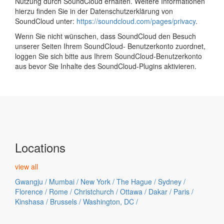
Nutzung durch SoundCloud erhalten. Weitere Informationen
hierzu finden Sie in der Datenschutzerklärung von
SoundCloud unter:
https://soundcloud.com/pages/privacy
.
Wenn Sie nicht wünschen, dass SoundCloud den Besuch
unserer Seiten Ihrem SoundCloud- Benutzerkonto zuordnet,
loggen Sie sich bitte aus Ihrem SoundCloud-Benutzerkonto
aus bevor Sie Inhalte des SoundCloud-Plugins aktivieren.
Locations
view all
Gwangju
/
Mumbai
/
New York
/
The Hague
/
Sydney
/
Florence
/
Rome
/
Christchurch
/
Ottawa
/
Dakar
/
Paris
/
Kinshasa
/
Brussels
/
Washington, DC
/