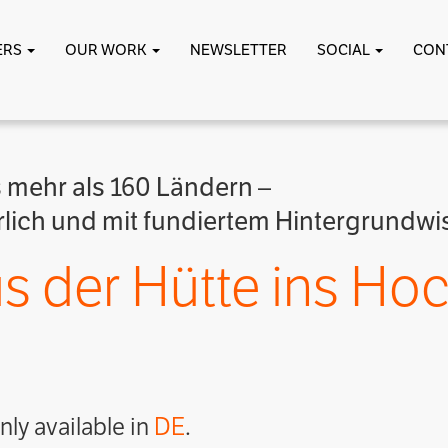
ERS
OUR WORK
NEWSLETTER
SOCIAL
CON
s mehr als 160 Ländern –
erlich und mit fundiertem Hintergrundwi
s der Hütte ins Ho
only available in
DE
.