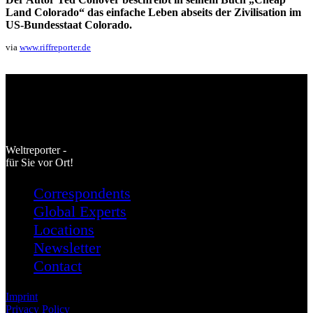
Land Colorado“ das einfache Leben abseits der Zivilisation im
US-Bundesstaat Colorado.
via
www.riffreporter.de
Weltreporter -
für Sie vor Ort!
Correspondents
Global Experts
Locations
Newsletter
Contact
Imprint
Privacy Policy