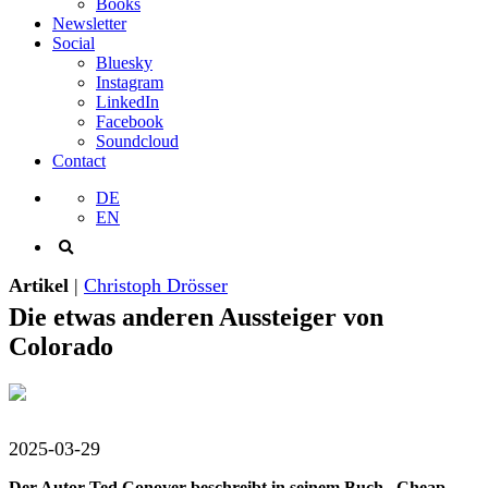
Books
Newsletter
Social
Bluesky
Instagram
LinkedIn
Facebook
Soundcloud
Contact
DE
EN
Artikel
|
Christoph Drösser
Die etwas anderen Aussteiger von
Colorado
2025-03-29
Der Autor Ted Conover beschreibt in seinem Buch „Cheap