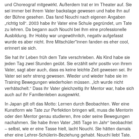
und Choreograf mitgewirkt. Außerdem trat er im Theater auf. Sie
sei immer bei ihrem Vater backstage gewesen und habe ihn auf
der Bühne gesehen. Das fand Nouchi nach eigenen Angaben
„richtig toll“. 2003 habe ihr Vater eine Schule gegründet, um Tate
zu lehren. Da begann auch Nouchi bei ihm eine professionelle
Ausbildung. Ihr Hobby war ungewöhnlich, negativ aufgefasst
wurde es aber nicht. Ihre Mitschüler*innen fanden es eher cool,
erinnert sie sich.
Sie hat ihr Leben früh dem Tate verschrieben. Als Kind habe sie
jeden Tag zwei Stunden geübt. Sie erzählt sehr positiv von ihrem
Vater, sagt aber auch, dass es keine leichte Zeit gewesen sei. Ihr
Vater sei sehr streng gewesen. Wieder und wieder habe sie im
Training Bewegungen wiederholen müssen. „Ich wurde nicht
verhätschelt.“ Dass ihr Vater gleichzeitig ihr Mentor war, habe sich
auch auf ihr Familienleben ausgewirkt.
In Japan gilt oft das Motto: Lernen durch Beobachten. Wer eine
Kunstform wie Tate zur Perfektion bringen will, muss die Mentorin
oder den Mentor genau studieren, ihre oder seine Bewegungen
nachahmen. Sie habe ihren Vater „365 Tage im Jahr“ beobachtet
– selbst, wie er eine Tasse hielt, lacht Nouchi. Sie hätten damals
eher eine Lehrer-Schülerin-Beziehung gehabt. Nouchi liebt Tate.