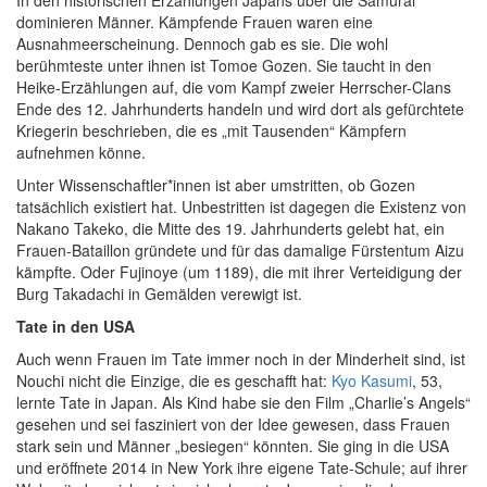
In den historischen Erzählungen Japans über die Samurai
dominieren Männer. Kämpfende Frauen waren eine
Ausnahmeerscheinung. Dennoch gab es sie. Die wohl
berühmteste unter ihnen ist Tomoe Gozen. Sie taucht in den
Heike-Erzählungen auf, die vom Kampf zweier Herrscher-Clans
Ende des 12. Jahrhunderts handeln und wird dort als gefürchtete
Kriegerin beschrieben, die es „mit Tausenden“ Kämpfern
aufnehmen könne.
Unter Wissenschaftler*innen ist aber umstritten, ob Gozen
tatsächlich existiert hat. Unbestritten ist dagegen die Existenz von
Nakano Takeko, die Mitte des 19. Jahrhunderts gelebt hat, ein
Frauen-Bataillon gründete und für das damalige Fürstentum Aizu
kämpfte. Oder Fujinoye (um 1189), die mit ihrer Verteidigung der
Burg Takadachi in Gemälden verewigt ist.
Tate in den USA
Auch wenn Frauen im Tate immer noch in der Minderheit sind, ist
Nouchi nicht die Einzige, die es geschafft hat:
Kyo Kasumi
, 53,
lernte Tate in Japan. Als Kind habe sie den Film „Charlie’s Angels“
gesehen und sei fasziniert von der Idee gewesen, dass Frauen
stark sein und Männer „besiegen“ könnten. Sie ging in die USA
und eröffnete 2014 in New York ihre eigene Tate-Schule; auf ihrer