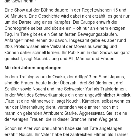
die Gewinnerin.“
Eine Show auf der Bühne dauere in der Regel zwischen 15 und
60 Minuten. Eine Geschichte wird dabei nicht erzählt, es geht nur
um die Darstellung eines Kampfes. Die Gruppe entwirft die
Choreografie selbst und übt sie ein – oft nur an einem einzigen
Tag. Im Tate gibt es ein Set an festen Bewegungsabläufen.
Anfänger*innen lernen 30 davon. Insgesamt gebe es aber rund
200. Profis wissen eine Vielzahl der Moves auswendig und
können daher schnell lernen. Ihr Publikum in den Shows sei ganz
gemischt, sagt Nouchi: Jung und Alt, Männer und Frauen.
Mit drei Jahren angefangen
In dem Trainingsraum in Osaka, der drittgrößten Stadt Japans,
sind die Frauen heute in der Überzahl: drei Schülerinnen, drei
Schüler sowie Nouchi und ihre Schwester Yuri als Trainierinnen.
In der Welt des Schwertkampfes ein eher ungewöhnlicher Anblick.
„Tate ist eine Männerwelt“, sagt Nouchi. Kämpfen, selbst wenn es
nur der Unterhaltung dient, verbinden viele immer noch mit
männlich geltenden Attributen: Stärke, Aggressivität. Sie ist eine
der wenigen Frauen, die in dieser Branche ihren Weg geht.
Schon im Alter von drei Jahren habe sie mit Tate angefangen,
erzählt Nouchi. Ihr Vater habe bei zahlreichen Filmen als Trainer