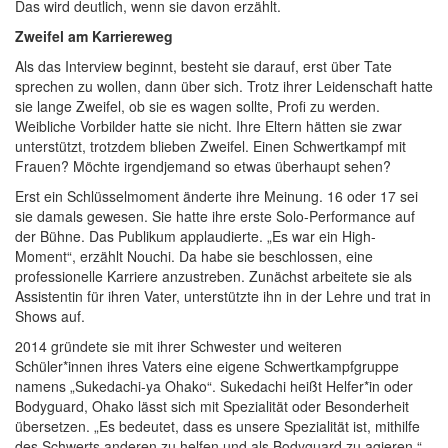
Das wird deutlich, wenn sie davon erzählt.
Zweifel am Karriereweg
Als das Interview beginnt, besteht sie darauf, erst über Tate
sprechen zu wollen, dann über sich. Trotz ihrer Leidenschaft hatte
sie lange Zweifel, ob sie es wagen sollte, Profi zu werden.
Weibliche Vorbilder hatte sie nicht. Ihre Eltern hätten sie zwar
unterstützt, trotzdem blieben Zweifel. Einen Schwertkampf mit
Frauen? Möchte irgendjemand so etwas überhaupt sehen?
Erst ein Schlüsselmoment änderte ihre Meinung. 16 oder 17 sei
sie damals gewesen. Sie hatte ihre erste Solo-Performance auf
der Bühne. Das Publikum applaudierte. „Es war ein High-
Moment“, erzählt Nouchi. Da habe sie beschlossen, eine
professionelle Karriere anzustreben. Zunächst arbeitete sie als
Assistentin für ihren Vater, unterstützte ihn in der Lehre und trat in
Shows auf.
2014 gründete sie mit ihrer Schwester und weiteren
Schüler*innen ihres Vaters eine eigene Schwertkampfgruppe
namens „Sukedachi-ya Ohako“. Sukedachi heißt Helfer*in oder
Bodyguard, Ohako lässt sich mit Spezialität oder Besonderheit
übersetzen. „Es bedeutet, dass es unsere Spezialität ist, mithilfe
des Schwerts anderen zu helfen und als Bodyguard zu agieren.“