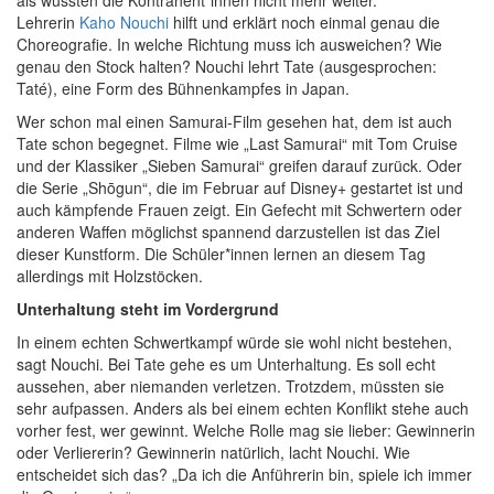
als wüssten die Kontrahent*innen nicht mehr weiter.
Lehrerin
Kaho
Nouchi
hilft und erklärt noch einmal genau die
Choreografie. In welche Richtung muss ich ausweichen? Wie
genau den Stock halten? Nouchi lehrt Tate (ausgesprochen:
Taté), eine Form des Bühnenkampfes in Japan.
Wer schon mal einen Samurai-Film gesehen hat, dem ist auch
Tate schon begegnet. Filme wie „Last Samurai“ mit Tom Cruise
und der Klassiker „Sieben Samurai“ greifen darauf zurück. Oder
die Serie „Shōgun“, die im Februar auf Disney+ gestartet ist und
auch kämpfende Frauen zeigt. Ein Gefecht mit Schwertern oder
anderen Waffen möglichst spannend darzustellen ist das Ziel
dieser Kunstform. Die Schüler*innen lernen an diesem Tag
allerdings mit Holzstöcken.
Unterhaltung steht im Vordergrund
In einem echten Schwertkampf würde sie wohl nicht bestehen,
sagt Nouchi. Bei Tate gehe es um Unterhaltung. Es soll echt
aussehen, aber niemanden verletzen. Trotzdem, müssten sie
sehr aufpassen. Anders als bei einem echten Konflikt stehe auch
vorher fest, wer gewinnt. Welche Rolle mag sie lieber: Gewinnerin
oder Verliererin? Gewinnerin natürlich, lacht Nouchi. Wie
entscheidet sich das? „Da ich die Anführerin bin, spiele ich immer