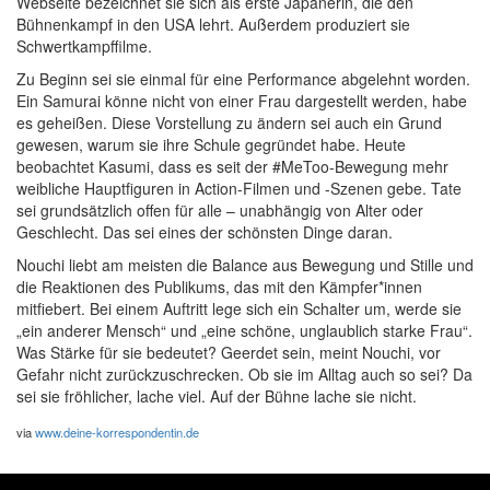
Webseite bezeichnet sie sich als erste Japanerin, die den
Bühnenkampf in den USA lehrt. Außerdem produziert sie
Schwertkampffilme.
Zu Beginn sei sie einmal für eine Performance abgelehnt worden.
Ein Samurai könne nicht von einer Frau dargestellt werden, habe
es geheißen. Diese Vorstellung zu ändern sei auch ein Grund
gewesen, warum sie ihre Schule gegründet habe. Heute
beobachtet Kasumi, dass es seit der #MeToo-Bewegung mehr
weibliche Hauptfiguren in Action-Filmen und -Szenen gebe. Tate
sei grundsätzlich offen für alle – unabhängig von Alter oder
Geschlecht. Das sei eines der schönsten Dinge daran.
Nouchi liebt am meisten die Balance aus Bewegung und Stille und
die Reaktionen des Publikums, das mit den Kämpfer*innen
mitfiebert. Bei einem Auftritt lege sich ein Schalter um, werde sie
„ein anderer Mensch“ und „eine schöne, unglaublich starke Frau“.
Was Stärke für sie bedeutet? Geerdet sein, meint Nouchi, vor
Gefahr nicht zurückzuschrecken. Ob sie im Alltag auch so sei? Da
sei sie fröhlicher, lache viel. Auf der Bühne lache sie nicht.
via
www.deine-korrespondentin.de