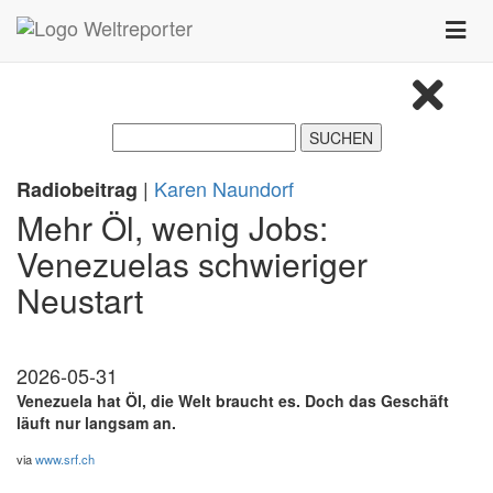
Zum Inhalt springen
Toggle
naviga
|
Karen Naundorf
Radiobeitrag
Mehr Öl, wenig Jobs:
Venezuelas schwieriger
Neustart
2026-05-31
Venezuela hat Öl, die Welt braucht es. Doch das Geschäft
läuft nur langsam an.
via
www.srf.ch