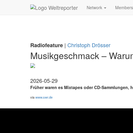
Zum Inhalt springen
Network
Member
|
Christoph Drösser
Radiofeature
Musikgeschmack – Warum w
2026-05-29
Früher waren es Mixtapes oder CD-Sammlungen, heu
via
www.swr.de