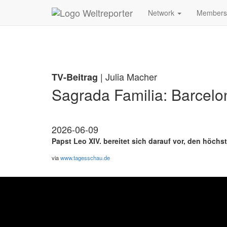
Zum Inhalt springen
Network
Member
| Julia Macher
TV-Beitrag
Sagrada Familia: Barcelon
2026-06-09
Papst Leo XIV. bereitet sich darauf vor, den höch
via
www.tagesschau.de