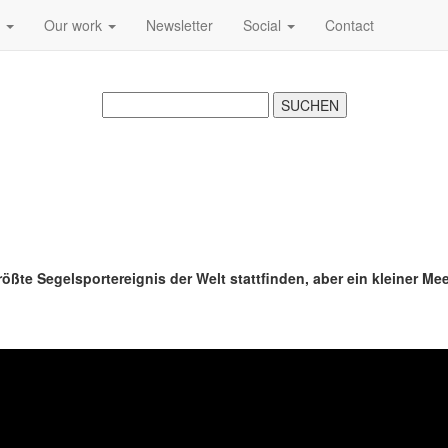
s
Our work
Newsletter
Social
Contact
ößte Segelsportereignis der Welt stattfinden, aber ein kleiner M