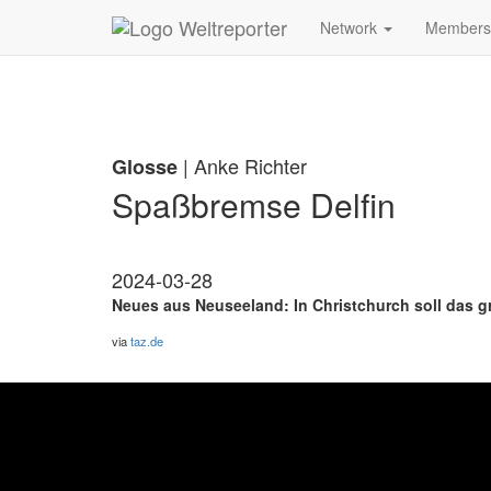
Zum Inhalt springen
Network
Member
| Anke Richter
Glosse
Spaßbremse Delfin
2024-03-28
Neues aus Neuseeland: In Christchurch soll das gr
via
taz.de