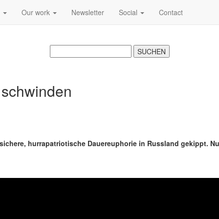
s
Our work
Newsletter
Social
Contact
n schwinden
sichere, hurrapatriotische Dauereuphorie in Russland gekippt. Nur