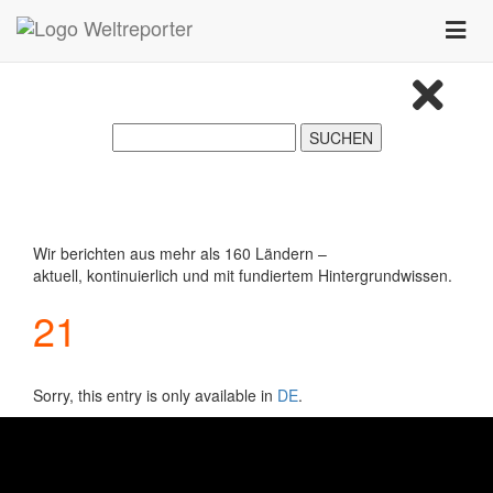
Zum Inhalt springen
Toggle
naviga
Wir berichten aus mehr als 160 Ländern –
aktuell, kontinuierlich und mit fundiertem Hintergrundwissen.
21
Sorry, this entry is only available in
DE
.