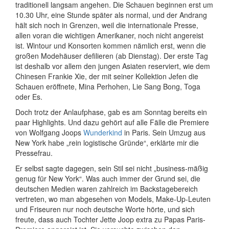
traditionell langsam angehen. Die Schauen beginnen erst um
10.30 Uhr, eine Stunde später als normal, und der Andrang
hält sich noch in Grenzen, weil die internationale Presse,
allen voran die wichtigen Amerikaner, noch nicht angereist
ist. Wintour und Konsorten kommen nämlich erst, wenn die
großen Modehäuser defilieren (ab Dienstag). Der erste Tag
ist deshalb vor allem den jungen Asiaten reserviert, wie dem
Chinesen Frankie Xie, der mit seiner Kollektion Jefen die
Schauen eröffnete, Mina Perhohen, Lie Sang Bong, Toga
oder Es.
Doch trotz der Anlaufphase, gab es am Sonntag bereits ein
paar Highlights. Und dazu gehört auf alle Fälle die Premiere
von Wolfgang Joops
Wunderkind
in Paris. Sein Umzug aus
New York habe „rein logistische Gründe“, erklärte mir die
Pressefrau.
Er selbst sagte dagegen, sein Stil sei nicht „business-mäßig
genug für New York“. Was auch immer der Grund sei, die
deutschen Medien waren zahlreich im Backstagebereich
vertreten, wo man abgesehen von Models, Make-Up-Leuten
und Friseuren nur noch deutsche Worte hörte, und sich
freute, dass auch Tochter Jette Joop extra zu Papas Paris-