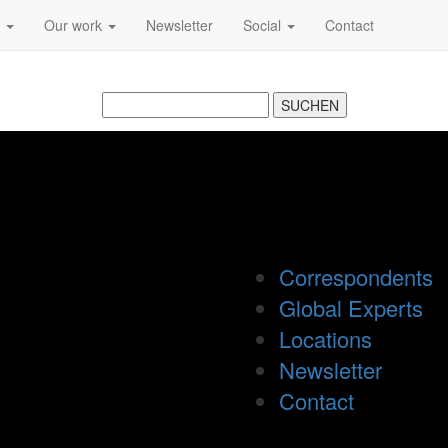
s
Our work
Newsletter
Social
Contact
Correspondents
Global Experts
Locations
Newsletter
Contact