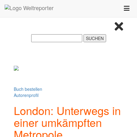
Zum Inhalt springen
Toggle
naviga
Buch bestellen
Autorenprofil
London: Unterwegs in
einer umkämpften
Metropole