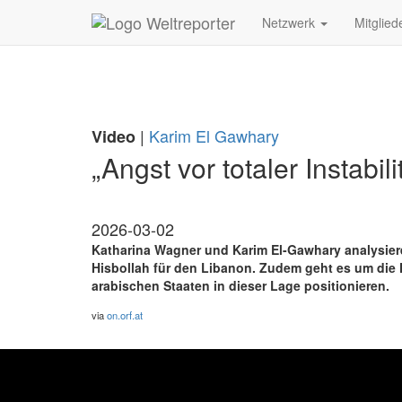
Zum Inhalt springen
Netzwerk
Mitglied
|
Karim El Gawhary
Video
„Angst vor totaler Instabili
2026-03-02
Katharina Wagner und Karim El-Gawhary analysier
Hisbollah für den Libanon. Zudem geht es um die
arabischen Staaten in dieser Lage positionieren.
via
on.orf.at