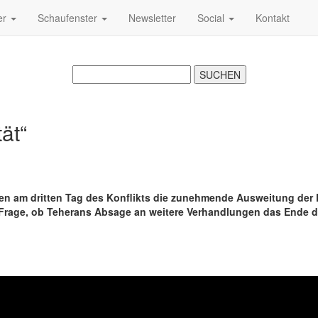
er
Schaufenster
Newsletter
Social
Kontakt
tät“
en am dritten Tag des Konflikts die zunehmende Ausweitung der 
 Frage, ob Teherans Absage an weitere Verhandlungen das Ende d