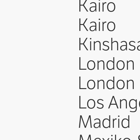
Kairo
Kairo
Kinshas
London
London
Los Ang
Madrid