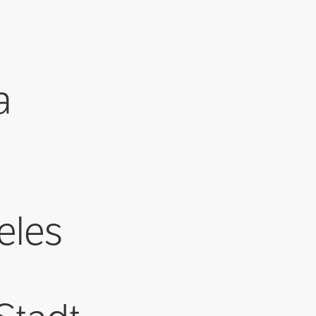
a
eles