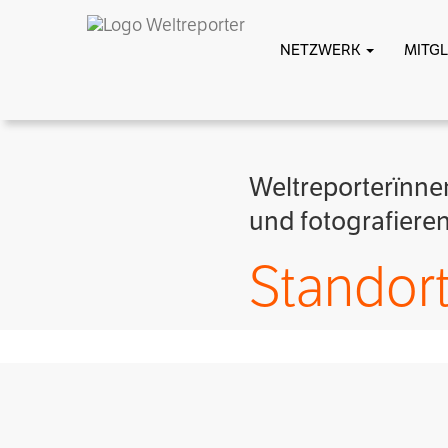
NETZWERK
MITG
Weltreporterïnnen
und fotografieren
Standor