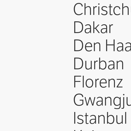
Christc
Dakar
Den Ha
Durban
Florenz
Gwangj
Istanbul