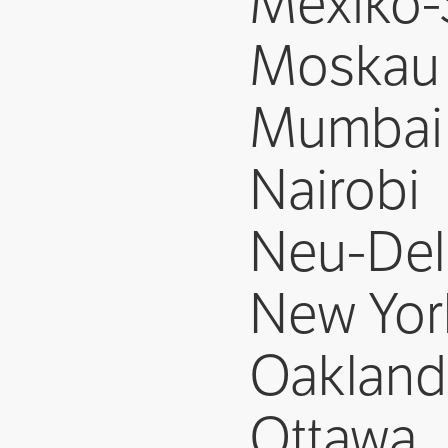
Mexiko-
Moskau
Mumbai
Nairobi
Neu-Del
New Yor
Oakland
Ottawa