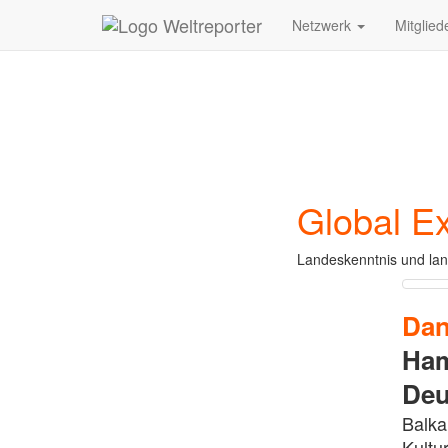
Zum Inhalt springen
Netzwerk
Mitglied
Global E
Landeskenntnis und lan
Da
Ham
Deu
Balka
Kultu