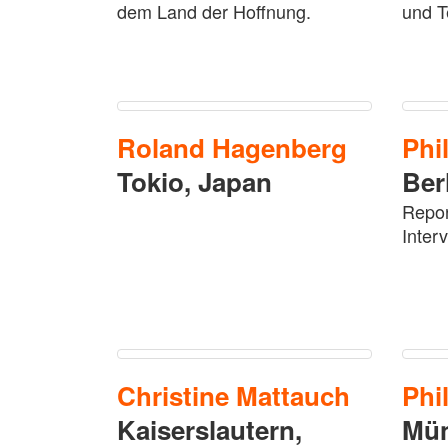
dem Land der Hoffnung.
und T
Roland
Hagenberg
Phi
Tokio,
Japan
Ber
Repor
Inter
Christine
Mattauch
Phi
Kaiserslautern,
Mü