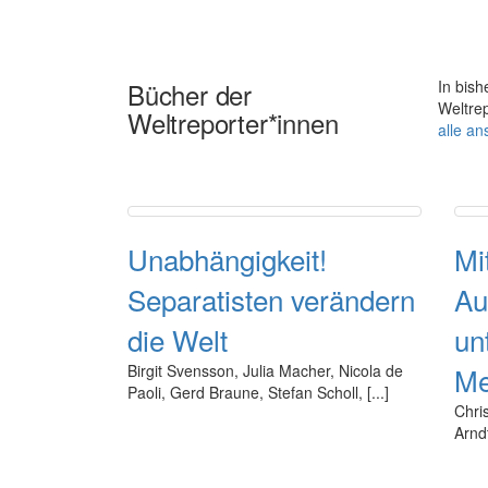
Bücher der
In bis
Weltre
Weltreporter*innen
alle a
Unabhängigkeit!
Mi
Separatisten verändern
Au
die Welt
un
Birgit Svensson, Julia Macher, Nicola de
Me
Paoli, Gerd Braune, Stefan Scholl, [...]
Chri
Arndt