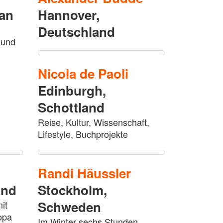
an
Hannover,
Deutschland
 und
Nicola
de Paoli
Edinburgh,
Schottland
Reise, Kultur, Wissenschaft,
Lifestyle, Buchprojekte
Randi
Häussler
and
Stockholm,
Schweden
it
opa
Im Winter sechs Stunden