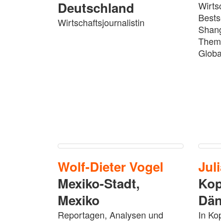
Deutschland
Wirts
Bestse
Wirtschaftsjournalistin
Shang
Theme
Globa
Wolf-Dieter
Vogel
Jul
Mexiko-Stadt,
Kop
Mexiko
Dä
Reportagen, Analysen und
In Ko