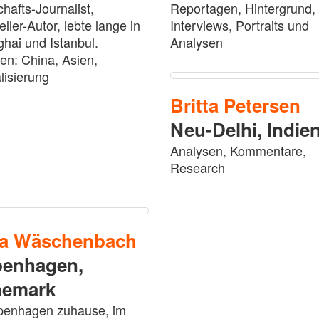
chafts-Journalist,
Reportagen, Hintergrund,
ller-Autor, lebte lange in
Interviews, Portraits und
hai und Istanbul.
Analysen
n: China, Asien,
lisierung
Britta
Petersen
Neu-Delhi,
Indie
Analysen, Kommentare,
Research
ia
Wäschenbach
enhagen,
nemark
penhagen zuhause, im