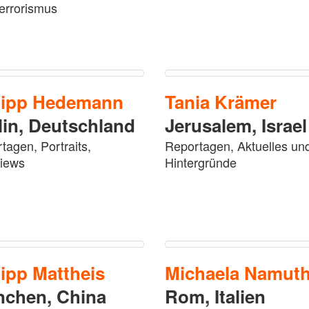
errorismus
lipp
Hedemann
Tania
Krämer
lin,
Deutschland
Jerusalem,
Israel
tagen, Portraits,
Reportagen, Aktuelles un
views
Hintergründe
lipp
Mattheis
Michaela
Namut
nchen,
China
Rom,
Italien