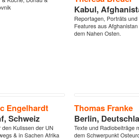
vnik
Kabul,
Afghanist
Reportagen, Porträts und
Features aus Afghanistan
dem Nahen Osten.
rc
Engelhardt
Thomas
Franke
f,
Schweiz
Berlin,
Deutschl
r den Kulissen der UN
Texte und Radiobeiträge m
wegs & in Sachen Afrika
dem Schwerpunkt Osteur