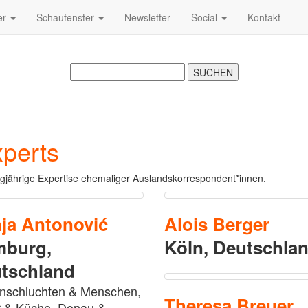
er
Schaufenster
Newsletter
Social
Kontakt
xperts
gjährige Expertise ehemaliger Auslandskorrespondent*innen.
nja
Antonović
Alois
Berger
burg,
Köln,
Deutschla
tschland
nschluchten & Menschen,
Theresa
Breuer
r & Küche, Donau &