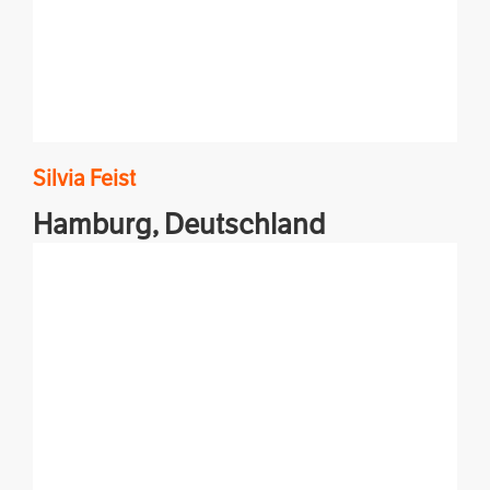
Silvia
Feist
Hamburg,
Deutschland
Textchefin, Autorin und die Frau hinter dem
Literatur-Podcast "Feiste Bücher"