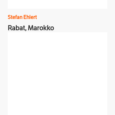
Stefan
Ehlert
Rabat,
Marokko
Analysen, Hintergründe, Berichte und Reportagen
aus dem Land der Hoffnung.