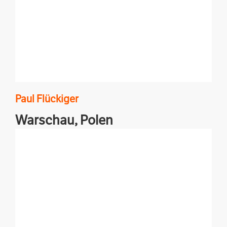
Paul
Flückiger
Warschau,
Polen
Reportage, Hintergrund, Ukraine, östliche EU,
Belarus, Moldau