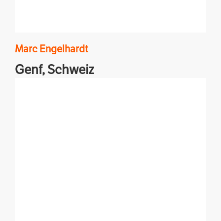
Marc
Engelhardt
Genf,
Schweiz
Hinter den Kulissen der UN unterwegs & in Sachen
Afrika und Terrorismus