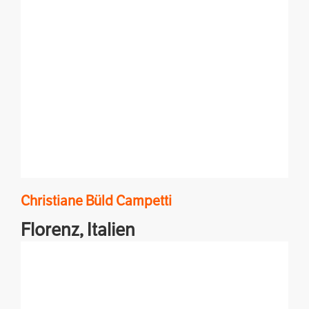
Christiane
Büld Campetti
Florenz,
Italien
Alltagsgeschichten & Kulturnachrichten, Land &
Leute