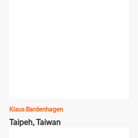
Klaus
Bardenhagen
Taipeh,
Taiwan
Demokratie auf Chinesisch - das gibt es nur in