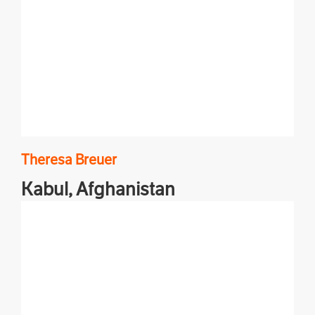
Theresa
Breuer
Kabul,
Afghanistan
Reportagen, Porträts und Features aus Afghanistan
und dem Nahen Osten.