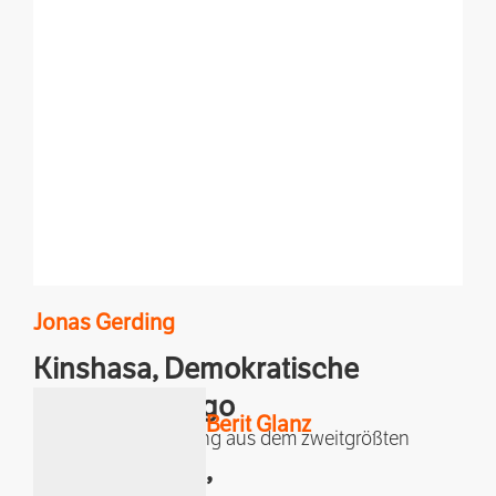
Jonas
Gerding
Kinshasa,
Demokratische
Republik Kongo
Berit
Glanz
Klimaberichterstattung aus dem zweitgrößten
,
Regenwald der Welt