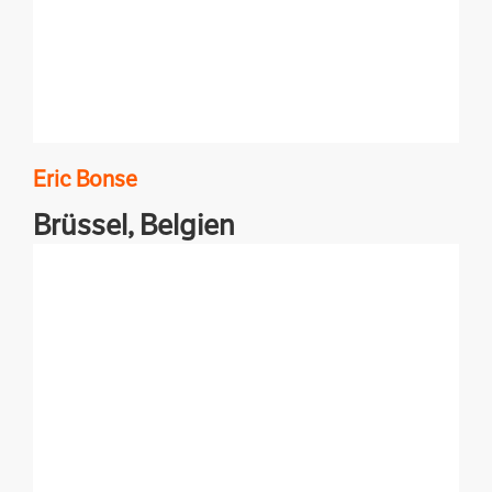
Eric
Bonse
Brüssel,
Belgien
Lost in Europe? Genug vom EU-Spin? Ich blicke
hinter die Kulissen in Brüssel.