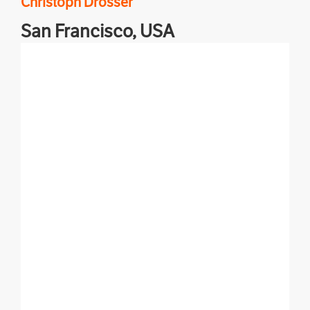
Christoph
Drösser
San Francisco,
USA
Wissenschaft, Technik und Kultur aus Kalifornien