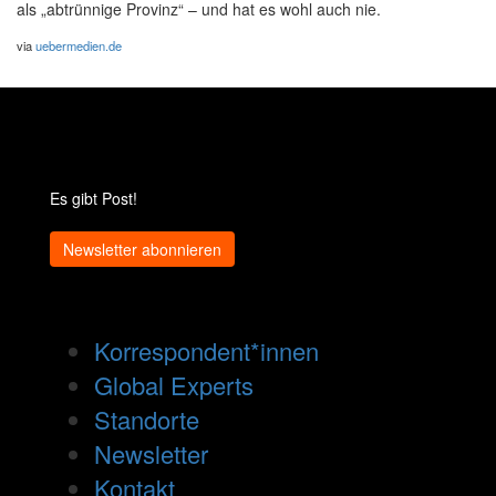
als „abtrünnige Provinz“ – und hat es wohl auch nie.
via
uebermedien.de
Es gibt Post!
Newsletter abonnieren
Korrespondent*innen
Global Experts
Standorte
Newsletter
Kontakt