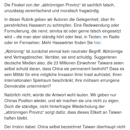
Die Floskel von der „abtrünnigen Provinz“ ist sachlich falsch,
unzulässig vereinfachend und moralisch fragwürdig.
In dieser Rubrik geben wir Autoren die Gelegenheit, über ihr
persönliches Hasswort zu schimpfen. Eine Redewendung oder
Formulierung, die nervt, sinnlos ist oder gerne falsch eingesetzt
wird – die man aber ständig hört oder liest, in Texten, im Radio
oder im Fernsehen. Mehr Hasswörter finden Sie
hier
.
„Abtrünnig“ ist zunächst einmal kein neutraler Begriff. Abtrünnige
sind Vertragsbrecher, Verräter, sie sind schuldig. Suggerieren
deutsche Medien also, die 23 Millionen Einwohner Taiwans seien
selbst schuld daran, dass China sie permanent bedroht? Dass es
sein Militär für eine mögliche Invasion ihrer Insel aufrüstet, ihren
internationalen Spielraum beschränkt, ihre mühsam errungene
Demokratie unterminiert?
Natürlich nicht, würde die Antwort wohl lauten. Wir geben nur
Chinas Position wieder, und wir machen sie uns nicht zu eigen.
Doch die ständige, nicht hinterfragte Wiederholung der
„abtrünnigen Provinz“ sorgt dafür, dass dieses Etikett an Taiwan
haften bleibt.
Der Irrsinn dabei: China selbst bezeichnet Taiwan überhaupt nicht