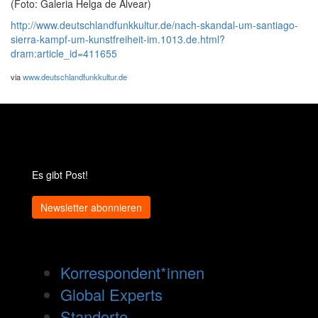
(Foto: Galeria Helga de Alvear)
http://www.deutschlandfunkkultur.de/nach-skandal-um-santiago-
sierra-kampf-um-kunstfreiheit-im.1013.de.html?
dram:article_id=411655
via
www.deutschlandfunkkultur.de
Es gibt Post!
Newsletter abonnieren
Korrespondent*innen
Global Experts
Standorte