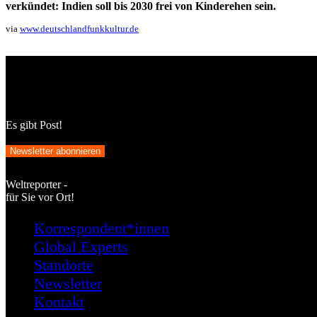
verkündet: Indien soll bis 2030 frei von Kinderehen sein.
via
www.deutschlandfunkkultur.de
Es gibt Post!
Newsletter abonnieren
Weltreporter -
für Sie vor Ort!
Korrespondent*innen
Global Experts
Standorte
Newsletter
Kontakt