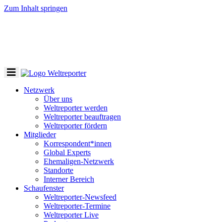
Zum Inhalt springen
Toggle
navigation
Netzwerk
Über uns
Weltreporter werden
Weltreporter beauftragen
Weltreporter fördern
Mitglieder
Korrespondent*innen
Global Experts
Ehemaligen-Netzwerk
Standorte
Interner Bereich
Schaufenster
Weltreporter-Newsfeed
Weltreporter-Termine
Weltreporter Live