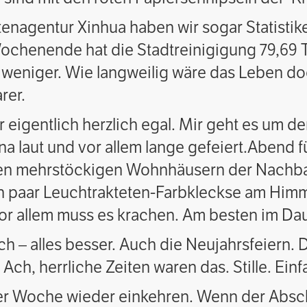
enagentur Xinhua haben wir sogar Statistike
henende hat die Stadtreinigigung 79,69 T
weniger. Wie langweilig wäre das Leben doc
rer.
ir eigentlich herzlich egal. Mir geht es um 
ina laut und vor allem lange gefeiert.Abend
den mehrstöckigen Wohnhäusern der Nachbar
ein paar Leuchtrakteten-Farbkleckse am Himm
or allem muss es krachen. Am besten im D
ich – alles besser. Auch die Neujahrsfeiern. 
ch, herrliche Zeiten waren das. Stille. Einf
iner Woche wieder einkehren. Wenn der Absch