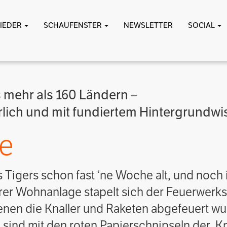
LIEDER
SCHAUFENSTER
NEWSLETTER
SOCIAL
s mehr als 160 Ländern –
erlich und mit fundiertem Hintergrundwi
te
s Tigers schon fast ‘ne Woche alt, und noch 
erer Wohnanlage stapelt sich der Feuerwerk
nen die Knaller und Raketen abgefeuert wu
sind mit den roten Papierschnipseln der Kna