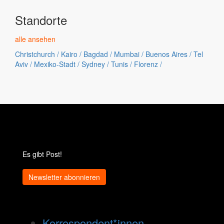
Standorte
alle ansehen
Christchurch
/
Kairo
/
Bagdad
/
Mumbai
/
Buenos Aires
/
Tel
Aviv
/
Mexiko-Stadt
/
Sydney
/
Tunis
/
Florenz
/
Es gibt Post!
Newsletter abonnieren
Korrespondent*innen