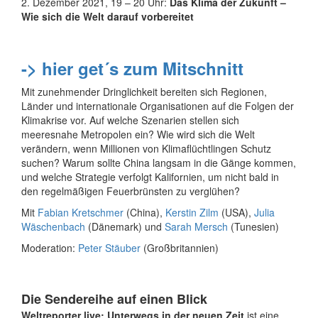
2. Dezember 2021, 19 – 20 Uhr:
Das Klima der Zukunft –
Wie sich die Welt darauf vorbereitet
-> hier get´s zum Mitschnitt
Mit zunehmender Dringlichkeit bereiten sich Regionen,
Länder und internationale Organisationen auf die Folgen der
Klimakrise vor. Auf welche Szenarien stellen sich
meeresnahe Metropolen ein? Wie wird sich die Welt
verändern, wenn Millionen von Klimaflüchtlingen Schutz
suchen? Warum sollte China langsam in die Gänge kommen,
und welche Strategie verfolgt Kalifornien, um nicht bald in
den regelmäßigen Feuerbrünsten zu verglühen?
Mit
Fabian Kretschmer
(China),
Kerstin Zilm
(USA),
Julia
Wäschenbach
(Dänemark) und
Sarah Mersch
(Tunesien)
Moderation:
Peter Stäuber
(Großbritannien)
Die Sendereihe auf einen Blick
Weltreporter live: Unterwegs in der neuen Zeit
ist eine