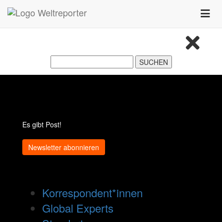
Zum Inhalt springen
Toggle
naviga
Es gibt Post!
Newsletter abonnieren
Korrespondent*innen
Global Experts