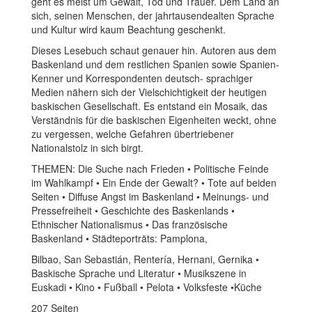
geht es meist um Gewalt, Tod und Trauer. Dem Land an
sich, seinen Menschen, der jahrtausendealten Sprache
und Kultur wird kaum Beachtung geschenkt.
Dieses Lesebuch schaut genauer hin. Autoren aus dem
Baskenland und dem restlichen Spanien sowie Spanien-
Kenner und Korrespondenten deutsch- sprachiger
Medien nähern sich der Vielschichtigkeit der heutigen
baskischen Gesellschaft. Es entstand ein Mosaik, das
Verständnis für die baskischen Eigenheiten weckt, ohne
zu vergessen, welche Gefahren übertriebener
Nationalstolz in sich birgt.
THEMEN: Die Suche nach Frieden • Politische Feinde
im Wahlkampf • Ein Ende der Gewalt? • Tote auf beiden
Seiten • Diffuse Angst im Baskenland • Meinungs- und
Pressefreiheit • Geschichte des Baskenlands •
Ethnischer Nationalismus • Das französische
Baskenland • Städteporträts: Pamplona,
Bilbao, San Sebastián, Rentería, Hernani, Gernika •
Baskische Sprache und Literatur • Musikszene in
Euskadi • Kino • Fußball • Pelota • Volksfeste •Küche
207 Seiten