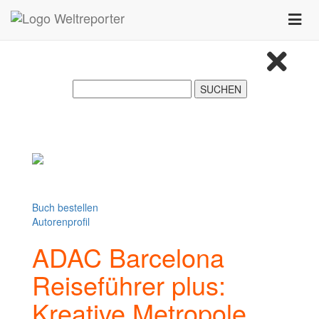
Zum Inhalt springen
Toggle
naviga
Buch bestellen
Autorenprofil
ADAC Barcelona
Reiseführer plus:
Kreative Metropole