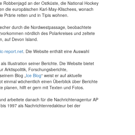
ie Robbenjagd an der Ostküste, die National Hockey
en die europäischen Karl-May-Klischees, wonach
 Prärie reiten und in Tipis wohnen.
sbrecher durch die Nordwestpassage, beobachtete
erzvorkommen nördlich des Polarkreises und zeltete
n, auf Devon Island.
ic-report.net
. Die Website enthält eine Auswahl
s Illustration seiner Berichte. Die Website bietet
 Arktispolitik, Forschungsberichte,
seinem Blog „
Ice Blog
“ weist er auf aktuelle
ibt einmal wöchentlich einen Überblick über Berichte
 planen, hilft er gern mit Texten und Fotos.
 und arbeitete danach für die Nachrichtenagentur AP
bis 1997 als Nachrichtenredakteur bei der