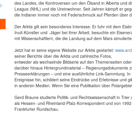
des Landes, die Kontroversen um den Ölsand in Alberta und d
c-
League (NHL) und die Ureinwohner. Seit Jahren kämpft er geg
die Indianer immer noch mit Federschmuck auf Pferden über die
Der Arktis gilt sein besonderes Interesse: Er fuhr mit dem Ei
Inuit-Künstler und -Jäger bei ihrer Arbeit, besuchte ein Eisen
mit Wissenschaftlern, die die Landung auf dem Mars simulierte
Jetzt hat er seine eigene Website zur Arktis gestartet:
www.arct
seiner Berichte über die Arktis und zahlreiche Fotos,
entweder als wechselnde Bildserie auf den Themenseiten oder al
darüber hinaus Hintergrundmaterial – Regierungsdokumente zur
Presseerklärungen – und eine ausführliche Link-Sammlung. In 
Ereignisse hin, schildert seine Eindrücke und Erlebnisse und g
in anderen Medien. Wenn Sie eine Publikation über Polargebiete
Gerd Braune studierte Politik- und Rechtswissenschaft in Trier
als Hessen- und Rheinland-Pfalz-Korrespondent und von 1992 
Frankfurter Rundschau.