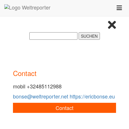
Zum Inhalt springen
Toggle
naviga
Contact
mobil +32485112988
bonse@weltreporter.net
https://ericbonse.eu
Contact